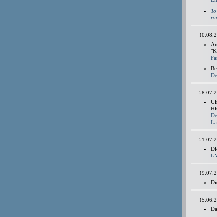
En
To
ro
10.08.
An
"K
Fa
Be
De
28.07.
Ul
Hi
De
Lä
21.07.
Di
LM
19.07.
Di
15.06.
Da