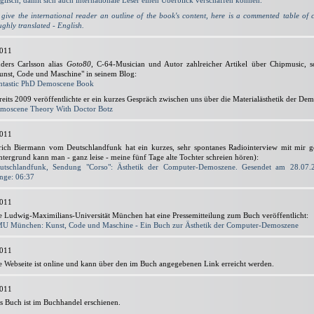
glisch, damit sich auch internationale Leser einen Überblick verschaffen können.
 give the international reader an outline of the book's content, here is a commented table of c
ughly translated - English.
2011
ders Carlsson alias
Goto80
, C-64-Musician und Autor zahlreicher Artikel über Chipmusic, s
unst, Code und Maschine" in seinem Blog:
ntastic PhD Demoscene Book
reits 2009 veröffentlichte er ein kurzes Gespräch zwischen uns über die Material­ästhetik der De
moscene Theory With Doctor Botz
2011
rich Biermann vom Deutschlandfunk hat ein kurzes, sehr spontanes Radiointerview mit mir 
ntergrund kann man - ganz leise - meine fünf Tage alte Tochter schreien hören):
utschlandfunk, Sendung "Corso": Ästhetik der Computer-Demoszene. Gesendet am 28.07.
nge: 06:37
2011
e Ludwig-Maximilians-Universität München hat eine Pressemitteilung zum Buch veröffentlicht:
U München: Kunst, Code und Maschine - Ein Buch zur Ästhetik der Computer-Demoszene
2011
e Webseite ist online und kann über den im Buch angegebenen Link erreicht werden.
2011
s Buch ist im Buchhandel erschienen.