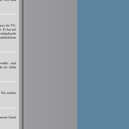
mos für VC-
. Er hat auf
 tiefgehende
führlichste
ewählt - und
t etc. fühle
. Für weitere
serem frisch