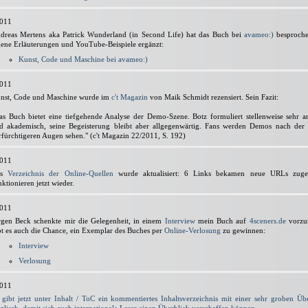
2011
dreas Mertens aka Patrick Wunderland (in Second Life) hat das Buch bei
avameo:)
besproche
gene Erläuterungen und YouTube-Beispiele ergänzt:
Kunst, Code und Maschine bei avameo:)
2011
nst, Code und Maschine wurde im
c't Magazin
von Maik Schmidt rezensiert. Sein Fazit:
as Buch bietet eine tiefgehende Analyse der Demo-Szene. Botz formuliert stellenweise sehr a
d akademisch, seine Begeisterung bleibt aber allgegenwärtig. Fans werden Demos nach der 
rfürchtigeren Augen sehen." (c't Magazin 22/2011, S. 192)
2011
as
Verzeichnis der Online-Quellen
wurde aktualisiert: 6 Links bekamen neue URLs zuge
nktionieren jetzt wieder.
2011
rgen Beck schenkte mir die Gelegenheit, in einem
Interview
mein Buch auf
4sceners.de
vorzus
bt es auch die Chance, ein Exemplar des Buches per
Online-Verlosung
zu gewinnen:
Interview
Verlosung
2011
 gibt jetzt unter Inhalt / ToC ein kommentiertes Inhaltsverzeichnis mit einer sehr groben Üb