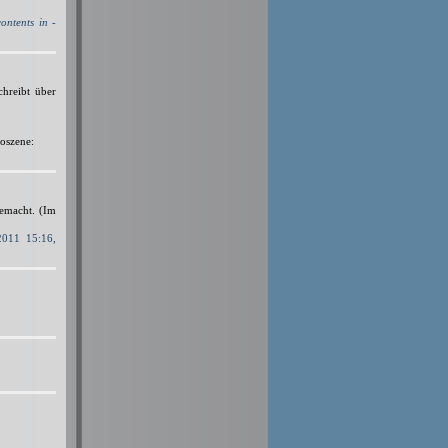
ontents in -
chreibt über
moszene:
gemacht. (Im
2011 15:16,