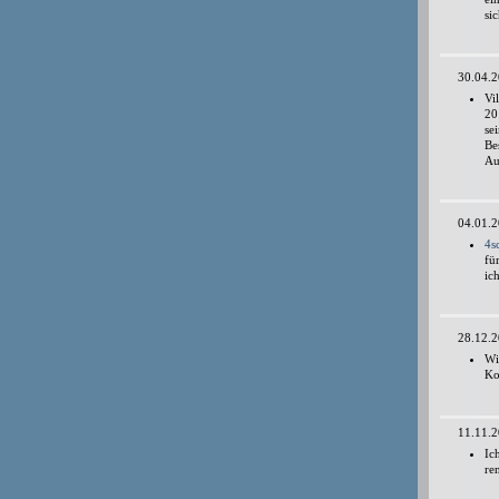
si
30.04.
Vi
20
se
Be
Au
04.01.
4s
fü
ic
28.12.
Wi
Ko
11.11.
Ic
re