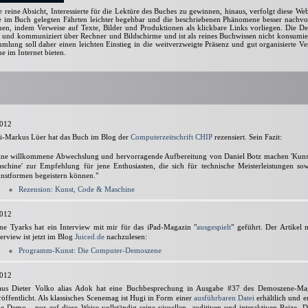
e reine Absicht, Interessierte für die Lektüre des Buches zu gewinnen, hinaus, verfolgt diese Web
ie im Buch gelegten Fährten leichter begehbar und die beschriebenen Phänomene besser nachvo
en, indem Verweise auf Texte, Bilder und Produktionen als klickbare Links vorliegen. Die D
et und kommuniziert über Rechner und Bildschirme und ist als reines Buchwissen nicht konsumie
mlung soll daher einen leichten Einstieg in die weitverzweigte Präsenz und gut organisierte V
e im Internet bieten.
2012
i-Markus Lüer hat das Buch im Blog der
Computerzeitschrift CHIP
rezensiert. Sein Fazit:
ine willkommene Abwechslung und hervorragende Aufbereitung von Daniel Botz machen 'Kuns
schine' zur Empfehlung für jene Enthusiasten, die sich für technische Meisterleistungen s
nstformen begeistern können."
Rezension: Kunst, Code & Maschine
2012
ne Tyarks hat ein Interview mit mir für das iPad-Magazin "
ausgespielt
" geführt. Der Artikel
terview ist jetzt im Blog
Juiced.de
nachzulesen:
Programm-Kunst: Die Computer-Demoszene
2012
aus Dieter Volko alias Adok hat eine Buchbesprechung in Ausgabe #37 des Demoszene-M
röffentlicht. Als klassisches Scenemag ist Hugi in Form einer
ausführbaren Datei
erhältlich und en
ne Demo - nur auf diese Weise vollständig seine visuellen, auditiven und interaktiven Reize. De