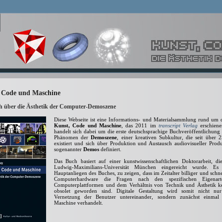
 Code und Maschine
h über die Ästhetik der Computer-Demoszene
Diese Webseite ist eine Informations- und Materialsammlung rund um 
Kunst, Code und Maschine
, das 2011 im
transcript Verlag
erschiene
handelt sich dabei um die erste deutschsprachige Buchveröffentlichung
Phäno­men der
Demoszene
, einer kreativen Subkultur, die seit über 
existiert und sich über Produktion und Austausch audiovisueller Prod
sogenannter
Demos
definiert.
Das Buch basiert auf einer kunstwissenschaftlichen Doktorarbeit, di
Ludwig-Maximilians-Universität München eingereicht wurde. Es
Hauptanliegen des Buches, zu zeigen, dass im Zeitalter billiger und schne
Computerhardware die Fragen nach den spezifischen Eigenar
Computerplattformen und dem Verhältnis von Technik und Ästhetik kei
obsolet geworden sind. Digitale Gestaltung wird somit nicht nu
Vernetzung der Benutzer untereinander, sondern zunächst ein­mal
Maschine verhandelt.