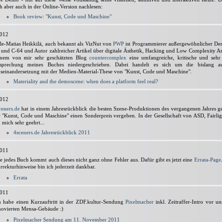
ch aber auch in der Online-Version nachlesen:
Book review: "Kunst, Code und Maschine"
2012
lle-Matias Heikkilä, auch bekannt als VizNut von
PWP
ist Programmierer außergewöhnlicher De
 und C-64 und Autor zahlreicher Artikel über digitale Ästhetik, Hacking und Low Complexity Art
inem von mir sehr geschätzten Blog
countercomplex
eine umfangreiche, kritische und sehr
sprechung meines Buches niedergeschrieben. Dabei handelt es sich um die bislang aus
seinandersetzung mit der Medien-Material-These von "Kunst, Code und Maschine".
Materiality and the demoscene: when does a platform feel real?
2012
ceners.de
hat in einem Jahresrückblick die besten Szene-Produktionen des vergangenen Jahres g
r "Kunst, Code und Maschine" einen Sonderpreis vergeben. In der Gesellschaft von ASD, Fairligh
h mich sehr geehrt...
4sceners.de Jahresrückblick 2011
2011
e jedes Buch kommt auch dieses nicht ganz ohne Fehler aus. Dafür gibt es jetzt eine
Errata-Page
rrekturhinweise bin ich jederzeit dankbar.
Errata
2011
h habe einen Kurzauftritt in der ZDF.kultur-Sendung
Pixelmacher
inkl. Zeitraffer-Intro vor un
novierten Mensa-Gebäude :)
Pixelmacher Sendung am 11. November 2011