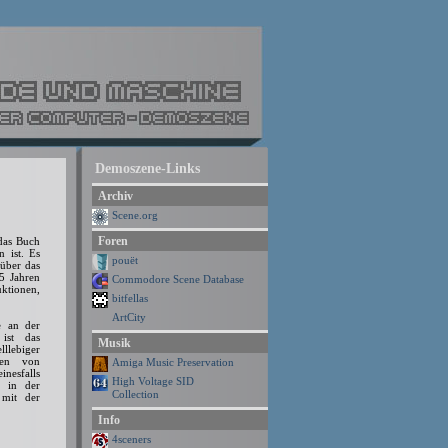
Demoszene-Links
Archiv
Scene.org
Foren
das Buch
n ist. Es
pouët
 über das
25 Jahren
Commodore Scene Database
uktionen,
bitfellas
ArtCity
e an der
 ist das
Musik
lllebiger
ten von
Amiga Music Preservation
nesfalls
High Voltage SID
r in der
Collection
 mit der
Info
4sceners