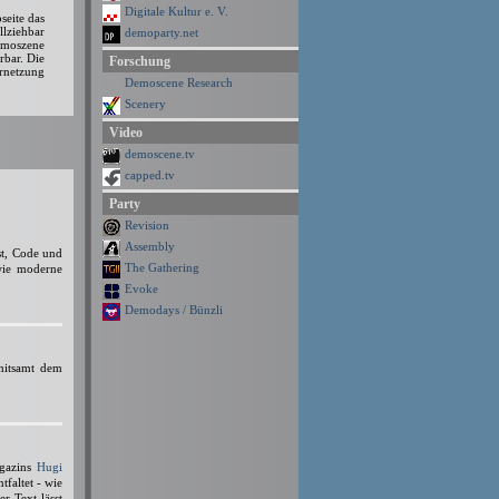
Digitale Kultur e. V.
seite das
llziehbar
demoparty.net
emoszene
rbar. Die
Forschung
ernetzung
Demoscene Research
Scenery
Video
demoscene.tv
capped.tv
Party
Revision
Assembly
t, Code und
The Gathering
owie moderne
Evoke
Demodays / Bünzli
 mitsamt dem
agazins
Hugi
tfaltet - wie
r Text lässt