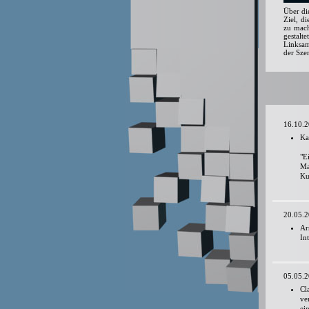
Über di
Ziel, d
zu mach
gestalt
Linksam
der Szen
16.10.
Ka
"E
Ma
Ku
20.05.
Ar
In
05.05.
Cl
ve
ei