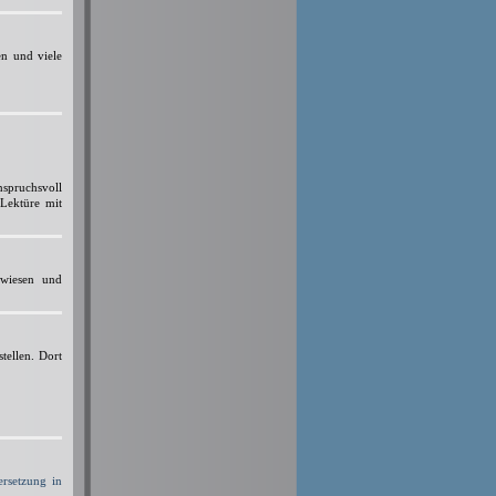
n und viele
nspruchsvoll
Lektüre mit
wiesen und
tellen. Dort
ersetzung in