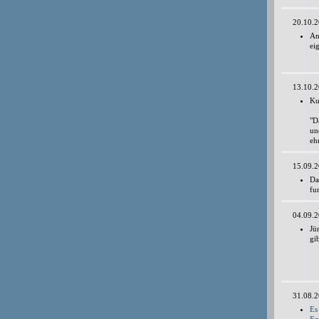
20.10.
An
ei
13.10.
Ku
"D
un
eh
15.09.
D
fu
04.09.
Jü
gi
31.08.
Es